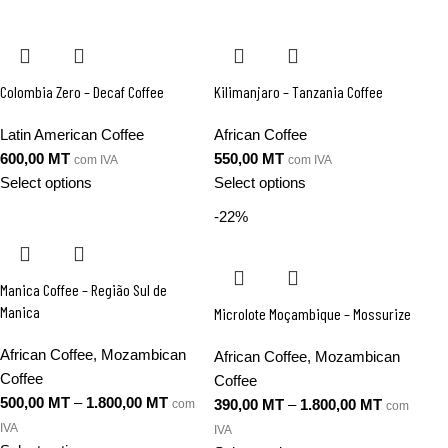
Colombia Zero – Decaf Coffee
Kilimanjaro – Tanzania Coffee
Latin American Coffee
African Coffee
600,00
MT
550,00
MT
com IVA
com IVA
Select options
Select options
-22%
Manica Coffee – Região Sul de
Manica
Microlote Moçambique – Mossurize
African Coffee
,
Mozambican
African Coffee
,
Mozambican
Coffee
Coffee
500,00
MT
–
1.800,00
MT
390,00
MT
–
1.800,00
MT
com
com
IVA
IVA