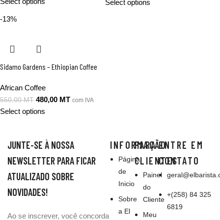
Select options
Select options
-13%
Sidamo Gardens – Ethiopian Coffee
African Coffee
480,00
MT
550,00
MT
com IVA
Select options
JUNTE-SE À NOSSA
INFORMAÇÃO
PARA
ENTRE EM
NEWSLETTER PARA FICAR
CLIENTES
CONTATO
Página
de
ATUALIZADO SOBRE
Painel
geral@elbarista.
Inicio
do
NOVIDADES!
‭+(258) 84 325
Sobre
Cliente
6819
a El
Meu
Ao se inscrever, você concorda