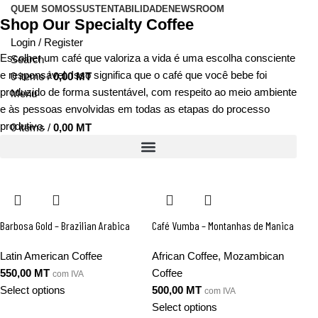
QUEM SOMOS
SUSTENTABILIDADE
NEWSROOM
Shop Our Specialty Coffee
Login / Register
Escolher um café que valoriza a vida é uma escolha consciente
Search
e responsável. Isso significa que o café que você bebe foi
0
items
/
0,00
MT
produzido de forma sustentável, com respeito ao meio ambiente
Menu
e às pessoas envolvidas em todas as etapas do processo
produtivo.
0
items
/
0,00
MT
Barbosa Gold – Brazilian Arabica
Café Vumba – Montanhas de Manica
Latin American Coffee
African Coffee
,
Mozambican
550,00
MT
Coffee
com IVA
Select options
500,00
MT
com IVA
Select options