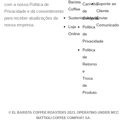
Barista
Suporte ao
Carrinho
com a nossa Política de
Coffee
Cliente
Privacidade e dá consentimento
de
para receber atualizações da
Sustentabilidade
Enviar
Compras
nossa empresa.
Comunicado
Loja
Politica
Online
de
Privacidade
Politica
de
Retorno
e
Troca
de
Produto
© EL BARISTA COFFEE ROASTERS 2023. OPERATING UNDER MCC
MATTIOLI COFFEE COMPANY SA.