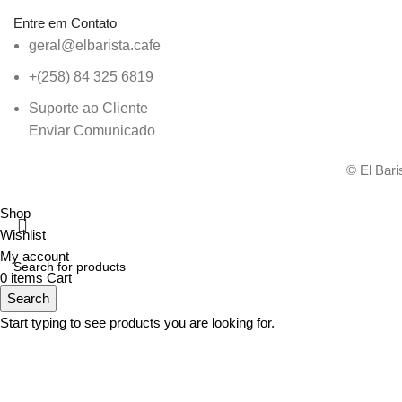
Entre em Contato
geral@elbarista.cafe
‭+(258) 84 325 6819
Suporte ao Cliente
Enviar Comunicado
© El Bar
Shop
Wishlist
My account
0
items
Cart
Search
Start typing to see products you are looking for.