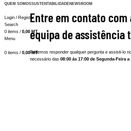
QUEM SOMOS
SUSTENTABILIDADE
NEWSROOM
Entre em contato com 
Login / Register
Search
equipa de assistência 
0
items
/
0,00
MT
Menu
Podemos responder qualquer pergunta e assisti-lo n
0
items
/
0,00
MT
necessário das
08:00 ás 17:00 de Segunda-Feira 
ESCREVER UMA MENSAGEM