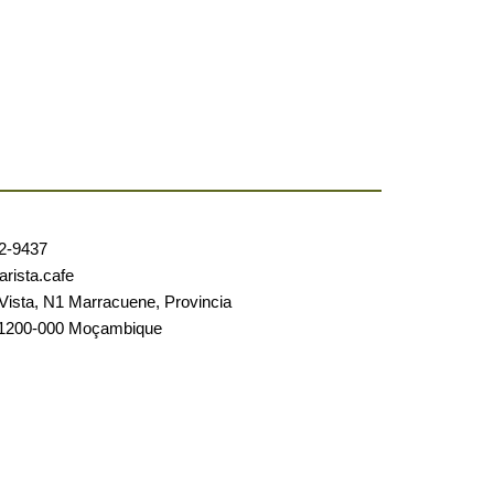
72-9437
rista.cafe
ista, N1 Marracuene, Provincia
 1200-000 Moçambique