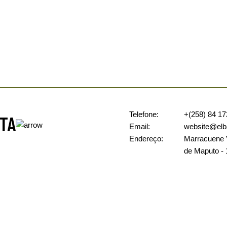
Telefone:
+(258) 84 1
TA
Email:
website@elba
Endereço:
Marracuene V
de Maputo -